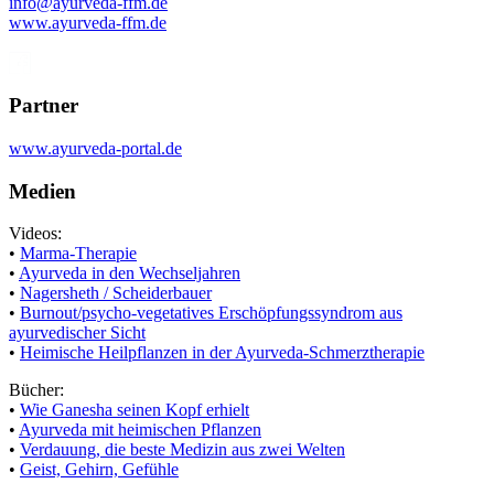
info@ayurveda-ffm.de
www.ayurveda-ffm.de
Ayurveda-
FFM
bei Facebook
Partner
www.ayurveda-portal.de
Medien
Videos:
•
Marma-Therapie
•
Ayurveda in den Wechseljahren
•
Nagersheth / Scheiderbauer
•
Burnout/psycho-vegetatives Erschöpfungssyndrom aus
ayurvedischer Sicht
•
Heimische Heilpflanzen in der Ayurveda-Schmerztherapie
Bücher:
•
Wie Ganesha seinen Kopf erhielt
•
Ayurveda mit heimischen Pflanzen
•
Verdauung, die beste Medizin aus zwei Welten
•
Geist, Gehirn, Gefühle