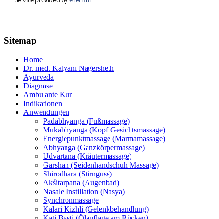
Sitemap
Home
Dr. med. Kalyani Nagersheth
Ayurveda
Diagnose
Ambulante Kur
Indikationen
Anwendungen
Padabhyanga (Fußmassage)
Mukabhyanga (Kopf-Gesichtsmassage)
Energiepunktmassage (Marmamassage)
Abhyanga (Ganzkörpermassage)
Udvartana (Kräutermassage)
Garshan (Seidenhandschuh Massage)
Shirodhāra (Stirnguss)
Akśitarpana (Augenbad)
Nasale Instillation (Nasya)
Synchronmassage
Kalari Kizhli (Gelenkbehandlung)
Kati Basti (Ölauflage am Rücken)