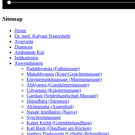
Sitemap
Home
Dr. med. Kalyani Nagersheth
Ayurveda
Diagnose
Ambulante Kur
Indikationen
Anwendungen
Padabhyanga (Fußmassage)
Mukabhyanga (Kopf-Gesichtsmassage)
Energiepunktmassage (Marmamassage)
Abhyanga (Ganzkörpermassage)
Udvartana (Kräutermassage)
Garshan (Seidenhandschuh Massage)
Shirodhāra (Stirnguss)
Akśitarpana (Augenbad)
Nasale Instillation (Nasya)
Synchronmassage
Kalari Kizhli (Gelenkbehandlung)
Kati Basti (Ölauflage am Rücken)
Jambira Pindasveda (Cellulite-Behandlung)