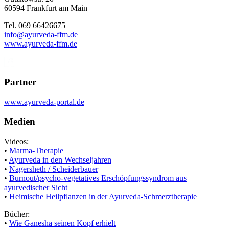
60594 Frankfurt am Main
Tel. 069 66426675
info@ayurveda-ffm.de
www.ayurveda-ffm.de
Ayurveda-
FFM
bei Facebook
Partner
www.ayurveda-portal.de
Medien
Videos:
•
Marma-Therapie
•
Ayurveda in den Wechseljahren
•
Nagersheth / Scheiderbauer
•
Burnout/psycho-vegetatives Erschöpfungssyndrom aus
ayurvedischer Sicht
•
Heimische Heilpflanzen in der Ayurveda-Schmerztherapie
Bücher:
•
Wie Ganesha seinen Kopf erhielt