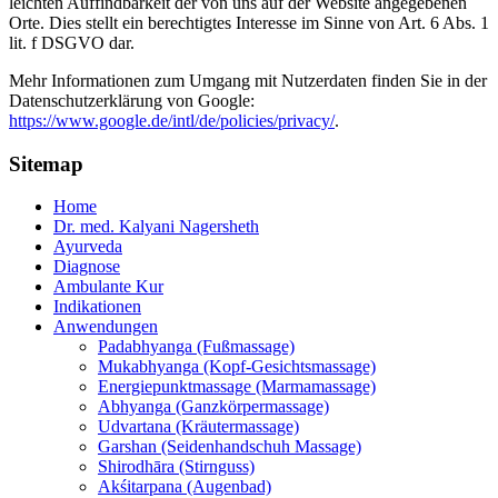
leichten Auffindbarkeit der von uns auf der Website angegebenen
Orte. Dies stellt ein berechtigtes Interesse im Sinne von Art. 6 Abs. 1
lit. f DSGVO dar.
Mehr Informationen zum Umgang mit Nutzerdaten finden Sie in der
Datenschutzerklärung von Google:
https://www.google.de/intl/de/policies/privacy/
.
Sitemap
Home
Dr. med. Kalyani Nagersheth
Ayurveda
Diagnose
Ambulante Kur
Indikationen
Anwendungen
Padabhyanga (Fußmassage)
Mukabhyanga (Kopf-Gesichtsmassage)
Energiepunktmassage (Marmamassage)
Abhyanga (Ganzkörpermassage)
Udvartana (Kräutermassage)
Garshan (Seidenhandschuh Massage)
Shirodhāra (Stirnguss)
Akśitarpana (Augenbad)