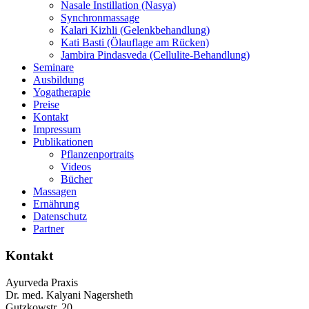
Nasale Instillation (Nasya)
Synchronmassage
Kalari Kizhli (Gelenkbehandlung)
Kati Basti (Ölauflage am Rücken)
Jambira Pindasveda (Cellulite-Behandlung)
Seminare
Ausbildung
Yogatherapie
Preise
Kontakt
Impressum
Publikationen
Pflanzenportraits
Videos
Bücher
Massagen
Ernährung
Datenschutz
Partner
Kontakt
Ayurveda Praxis
Dr. med. Kalyani Nagersheth
Gutzkowstr. 20